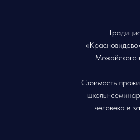
Традицио
«Красновидово
Можайского 
Cтоимость прожив
школы-семинара
человека в з