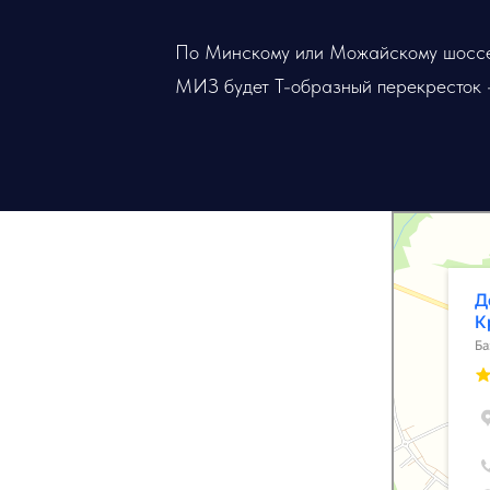
По Минскому или Можайскому шоссе д
МИЗ будет Т-образный перекресток -
МГУ им. М. В. Л
База, дом отдыха